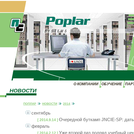
О КОМПАНИИ
ОБУЧЕНИЕ
ПАР
НОВОСТИ
ПОПЛАР
НОВОСТИ
2014
сентябрь
Очередной буткамп JNCIE-SP: даты
[ 2014.9.14 ]
февраль
Уже второй раз подряд учебный цен
[ 2014.2.12 ]