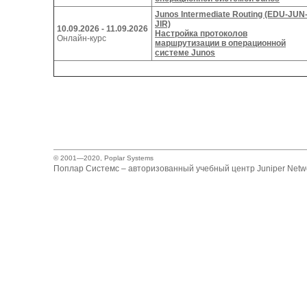
Junos Intermediate Routing (EDU-JUN
JIR)
10.09.2026 ‑ 11.09.2026
Настройка протоколов
Онлайн-курс
маршрутизации в операционной
системе Junos
© 2001—2020,
Poplar Systems
Поплар Системс – авторизованный учебный центр Juniper Netwo